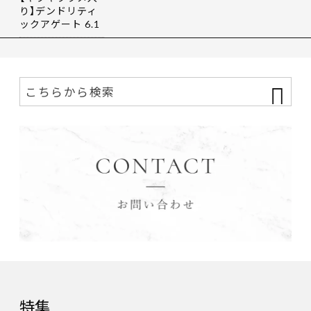
り】デンドリティ
ックアゲート 6.1
9ct
特集