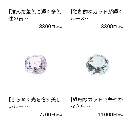
【澄んだ菫色に輝く多色
【独創的なカットが輝く
性の石…
ルース…
8800
8800
円
円
(税込)
(税込)
【きらめく光を宿す美し
【繊細なカットで華やか
いルー…
なきら…
7700
11000
円
円
(税込)
(税込)