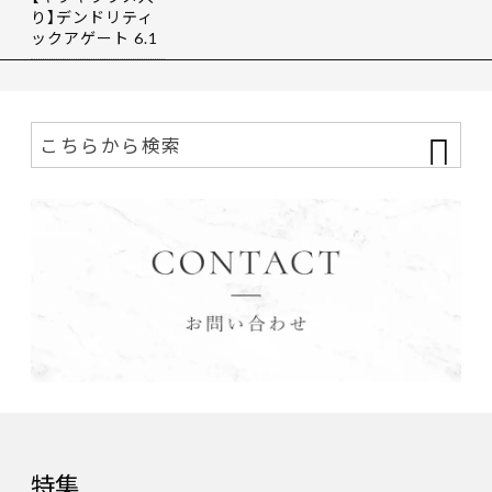
り】デンドリティ
ックアゲート 6.1
9ct
特集