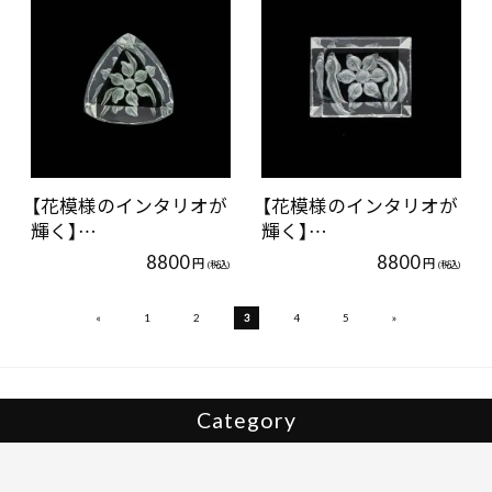
【花模様のインタリオが
【花模様のインタリオが
輝く】…
輝く】…
8800
8800
円
円
(税込)
(税込)
«
»
1
2
3
4
5
Category