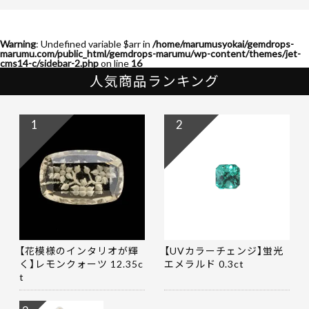
Warning
: Undefined variable $arr in
/home/marumusyokai/gemdrops-
marumu.com/public_html/gemdrops-marumu/wp-content/themes/jet-
cms14-c/sidebar-2.php
on line
16
人気商品ランキング
1
2
【花模様のインタリオが輝
【UVカラーチェンジ】蛍光
く】レモンクォーツ 12.35c
エメラルド 0.3ct
t