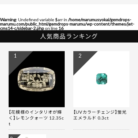
Warning
: Undefined variable $arr in
/home/marumusyokai/gemdrops-
marumu.com/public_html/gemdrops-marumu/wp-content/themes/jet-
cms14-c/sidebar-2.php
on line
16
人気商品ランキング
1
2
【花模様のインタリオが輝
【UVカラーチェンジ】蛍光
く】レモンクォーツ 12.35c
エメラルド 0.3ct
t