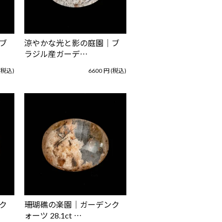
ブ
涼やかな光と影の庭園｜ブ
ラジル産ガーデ…
(税込)
6600
円
(税込)
ク
珊瑚礁の楽園｜ガーデンク
ォーツ 28.1ct …