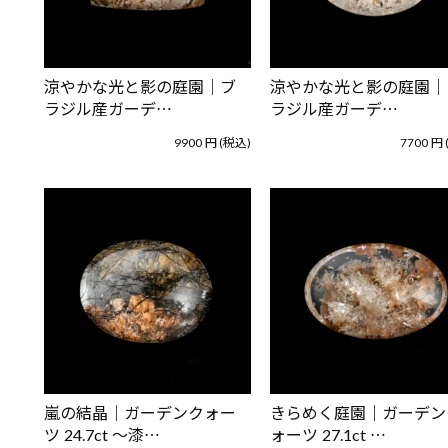
涼やかな光と影の庭園｜ブ
涼やかな光と影の庭園｜
ラジル産ガーデ…
ラジル産ガーデ…
9900
円
(税込)
7700
円
嵐の結晶｜ガーデンクォー
きらめく庭園｜ガーデン
ツ 24.7ct ～漆…
ォーツ 27.1ct …