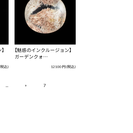
】
【魅惑のインクルージョン】
ガーデンクォ…
(税込)
12100
円
(税込)
»
...
7