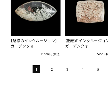
【魅惑のインクルージョン】
【魅惑のインクルージョン
ガーデンクォ…
ガーデンクォ…
11000
円
(税込)
6600
円
1
2
3
4
5