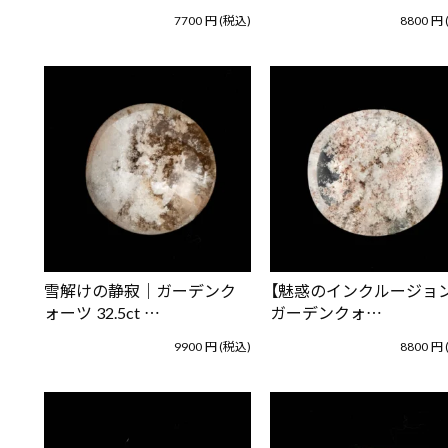
7700
円
(税込)
8800
円
雪解けの静寂｜ガーデンク
【魅惑のインクルージョン
ォーツ 32.5ct …
ガーデンクォ…
9900
円
(税込)
8800
円