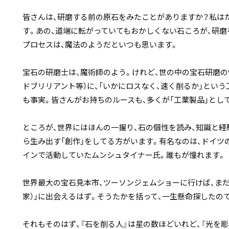
皆さんは、研磨する前の原石をみたことがありますか？私は
す。あの、道端に転がっていてもおかしくない石ころが、研
プロセスは、魔法のようだといつも思います。
宝石の研磨士は、魔術師のよう。けれど、世の中の宝石研磨の
ドブリリアント等）に、「いかにロスなく、速く削るか」とい
も事実。皆さんがお持ちのルースも、多くが「工業製品」とし
ところが、世界にはほんの一握り、石の個性を読み、知識と経
ら生み出す「創作」をしてる方がいます。有名なのは、ドイツ
インで活動していたムンシュタイナー氏。誰もが憧れます。
世界最大の宝石見本市、ツーソンジェムショーに行けば、まだ知られざる
家）」に出会えるはず。そうたかを括って、一生懸命探したの
それもそのはず、『石を削る人』は星の数ほどいれど、『光を