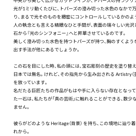
中央から美しく広がるカットラインが、トパーズの持つクリ
光が1ミリ動くたびに、トパーズの澄み切った水色のなかで
り、まるで光そのものを緻密にコントロールしているかのよ
人の執念とも言える精緻なひと手間が、表面の瑞々しい光沢
石から『光のシンフォニー』へと昇華させているのです。
美しく澄み切った水色を持つトパーズが持つ、胸のすくよう
出す手法が他にあるでしょうか。
この石を目にした時、私の頭には、宝石彫刻の歴史を塗り替
日本では無名。けれど、その指先から生み出される Artistry
を放っています。
名だたる巨匠たちの作品がもはや手に入らない存在となって
た一石は、私たちが「真の芸術」に触れることができる、数少
ません。
彼らがどのような Heritage（背景） を持ち、この境地に
れから。