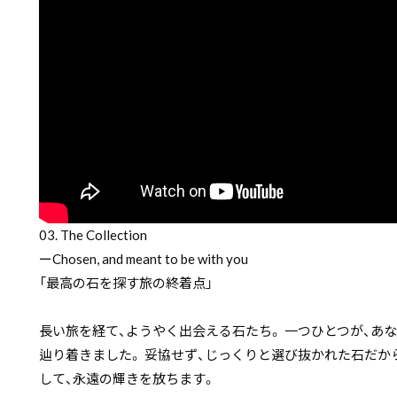
03. The Collection
ーChosen, and meant to be with you
「最高の石を探す旅の終着点」
長い旅を経て、ようやく出会える石たち。 一つひとつが、あなたと出会
辿り着きました。 妥協せず、じっくりと選び抜かれた石だか
して、永遠の輝きを放ちます。