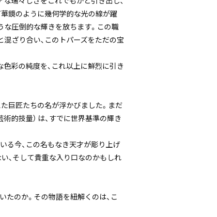
アな瑞々しさをこれでもかと引き出し、
万華鏡のように幾何学的な光の線が躍
うな圧倒的な輝きを放ちます。この職
と混ざり合い、このトパーズをただの宝
な色彩の純度を、これ以上に鮮烈に引き
えた巨匠たちの名が浮かびました。まだ
（芸術的技量） は、すでに世界基準の輝き
いる今、この名もなき天才が彫り上げ
ない、そして貴重な入り口なのかもしれ
辿り着いたのか。その物語を紐解くのは、こ