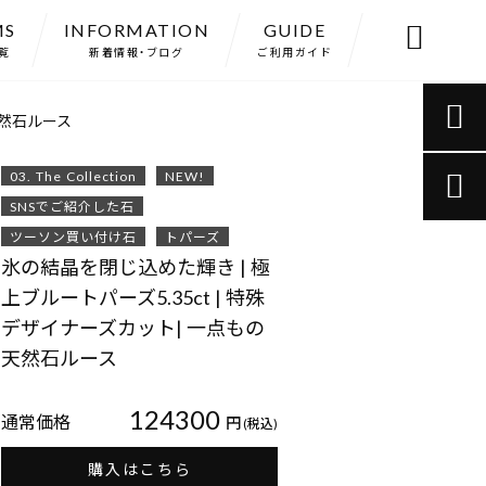
MS
INFORMATION
GUIDE

覧
新着情報・ブログ
ご利用ガイド

天然石ルース
03. The Collection
NEW!

SNSでご紹介した石
ツーソン買い付け石
トパーズ
氷の結晶を閉じ込めた輝き | 極
上ブルートパーズ5.35ct | 特殊
デザイナーズカット| 一点もの
天然石ルース
124300
通常価格
円
(税込)
購入はこちら