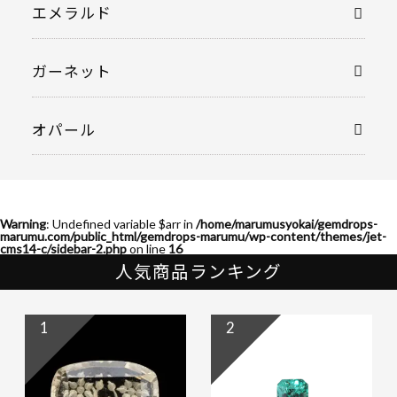
エメラルド
ガーネット
オパール
Warning
: Undefined variable $arr in
/home/marumusyokai/gemdrops-
marumu.com/public_html/gemdrops-marumu/wp-content/themes/jet-
cms14-c/sidebar-2.php
on line
16
人気商品ランキング
1
2