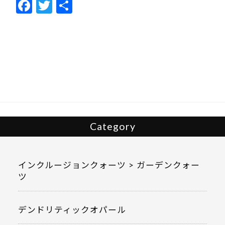
F
T
共
ac
w
有
e
itt
b
er
o
o
k
Category
インクルージョンクォーツ > ガーデンクォー
ツ
デンドリティックオパール