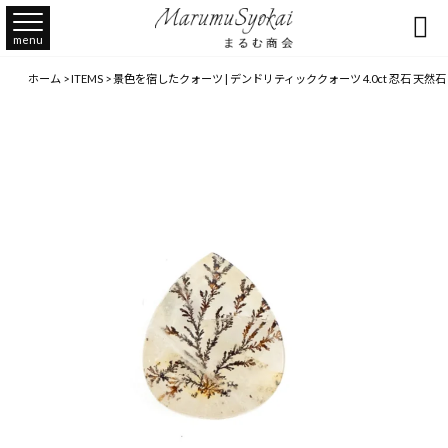

menu
ホーム
>
ITEMS
>
景色を宿したクォーツ | デンドリティッククォーツ 4.0ct 忍石 天然