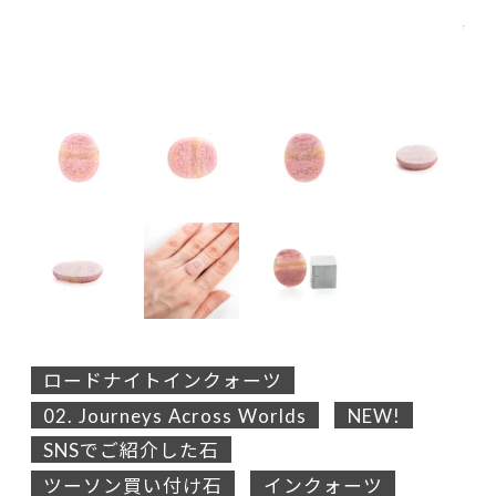
ロードナイトインクォーツ
02. Journeys Across Worlds
NEW!
SNSでご紹介した石
ツーソン買い付け石
インクォーツ