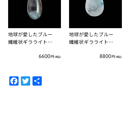
地球が愛したブルー
地球が愛したブルー
繊維状ギラライト…
繊維状ギラライト…
6600
8800
円
円
(税込)
(税込)
F
T
共
ac
w
有
e
itt
b
er
o
o