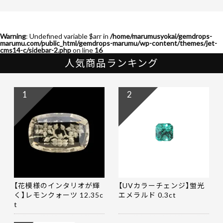
Warning
: Undefined variable $arr in
/home/marumusyokai/gemdrops-
marumu.com/public_html/gemdrops-marumu/wp-content/themes/jet-
cms14-c/sidebar-2.php
on line
16
人気商品ランキング
1
2
【花模様のインタリオが輝
【UVカラーチェンジ】蛍光
く】レモンクォーツ 12.35c
エメラルド 0.3ct
t