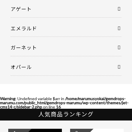
アゲート
エメラルド
ガーネット
オパール
Warning
: Undefined variable $arr in
/home/marumusyokai/gemdrops-
marumu.com/public_html/gemdrops-marumu/wp-content/themes/jet-
cms14-c/sidebar-2.php
on line
16
人気商品ランキング