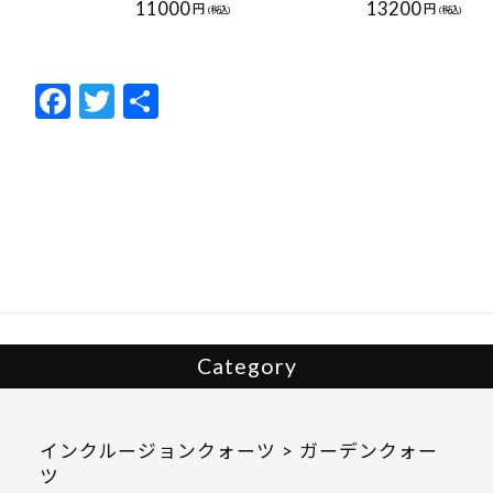
11000
13200
円
円
(税込)
(税込)
F
T
共
ac
w
有
e
itt
b
er
o
o
k
Category
インクルージョンクォーツ > ガーデンクォー
ツ