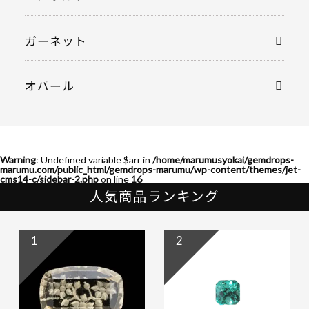
ガーネット
オパール
Warning
: Undefined variable $arr in
/home/marumusyokai/gemdrops-
marumu.com/public_html/gemdrops-marumu/wp-content/themes/jet-
cms14-c/sidebar-2.php
on line
16
人気商品ランキング
1
2