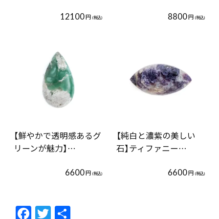
12100
8800
円
円
(税込)
(税込)
【鮮やかで透明感あるグ
【純白と濃紫の美しい
リーンが魅力】…
石】ティファニー…
6600
6600
円
円
(税込)
(税込)
F
T
共