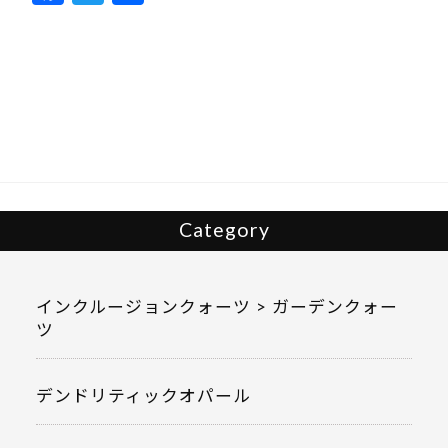
ac
w
有
e
itt
b
er
o
o
k
Category
インクルージョンクォーツ > ガーデンクォー
ツ
デンドリティックオパール