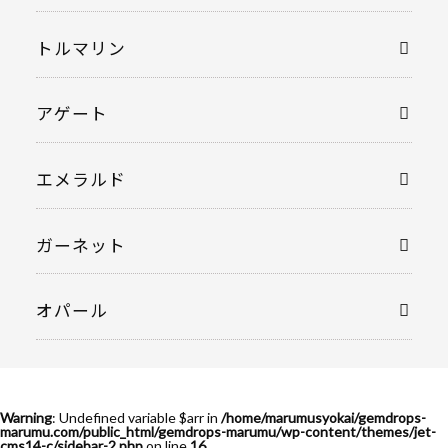
トルマリン
アゲート
エメラルド
ガーネット
オパール
Warning
: Undefined variable $arr in
/home/marumusyokai/gemdrops-
marumu.com/public_html/gemdrops-marumu/wp-content/themes/jet-
cms14-c/sidebar-2.php
on line
16