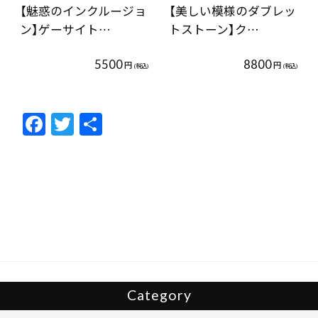
【魅惑のインクルージョ
【美しい模様のダブレッ
ン】ゲーサイト…
トストーン】ク…
5500
8800
円
円
(税込)
(税込)
F
T
共
ac
w
有
e
itt
b
er
o
o
k
Category