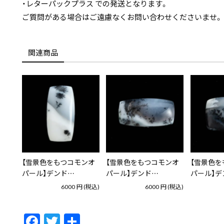
・レターパックプラス での発送となります。
ご質問がある場合はご遠慮なくお問い合わせくださいませ。
関連商品
【雪景色をもつコモンオ
【雪景色をもつコモンオ
【雪景色を
パール】デンド…
パール】デンド…
パール】デ
6000
円
(税込)
6000
円
(税込)
F
T
共