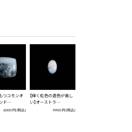
もつコモンオ
【輝く虹色の遊色が美し
ンド…
い】オーストラ…
6000
円
(税込)
9900
円
(税込)