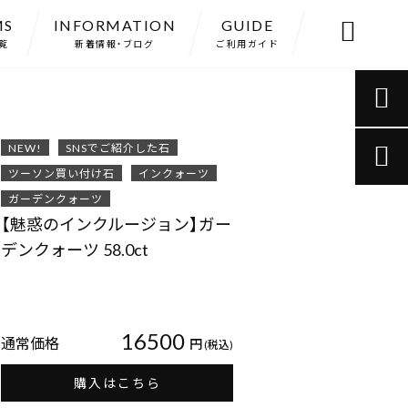
MS
INFORMATION
GUIDE

覧
新着情報・ブログ
ご利用ガイド

NEW!
SNSでご紹介した石

ツーソン買い付け石
インクォーツ
ガーデンクォーツ
【魅惑のインクルージョン】ガー
デンクォーツ 58.0ct
16500
通常価格
円
(税込)
購入はこちら