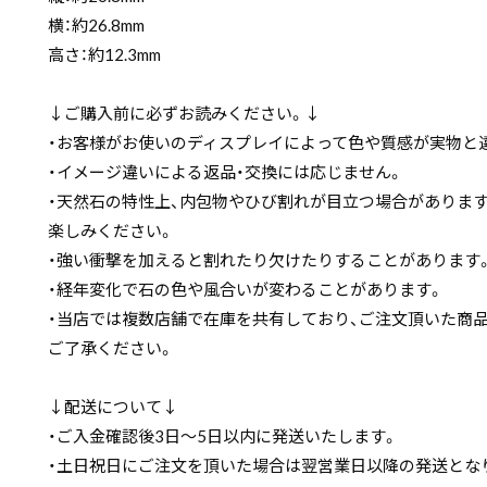
横：約26.8mm
高さ：約12.3mm
↓ご購入前に必ずお読みください。↓
・お客様がお使いのディスプレイによって色や質感が実物と
・イメージ違いによる返品・交換には応じません。
・天然石の特性上、内包物やひび割れが目立つ場合がありま
楽しみください。
・強い衝撃を加えると割れたり欠けたりすることがあります
・経年変化で石の色や風合いが変わることがあります。
・当店では複数店舗で在庫を共有しており、ご注文頂いた商
ご了承ください。
↓配送について↓
・ご入金確認後3日〜5日以内に発送いたします。
・土日祝日にご注文を頂いた場合は翌営業日以降の発送とな