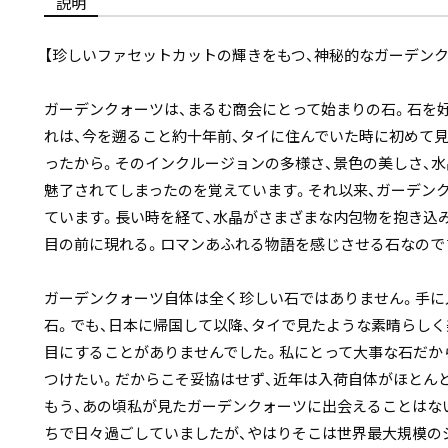
説明
【珍しいファセットカットの輝きをもつ、神秘的なガーデンク
ガーデンクォーツは、まるむ商会にとって始まりの石。石を
れは、今を遡ること約十年前、タイに住んでいた時に初めて
ったから。そのインクルージョンの多様さ、景色の美しさ、
魅了されてしまったのを覚えています。それ以来、ガーデン
ています。長い時を経て、水晶がさまざまな内包物を抱き込
目の前に現れる。ロマンあふれる物語を感じさせる石なので
ガーデンクォーツ自体は全く珍しい石ではありません。手に
石。でも、日本に帰国して以降、タイで見たような素晴らし
目にすることがありませんでした。私にとって大事な石だか
つけたい。だからこそ妥協はせず、近年は入荷自体がほとん
もう、あの頃私が見たガーデンクォーツに出会えることはな
ちで日々過ごしていましたが、やはりそこは世界最大規模の