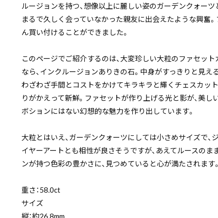
ルージョンを持つ、想像以上に麗しい姿のガーデンクォーツ
まるで久しく会っていなかった親友に出会えたような興奮。
ん買い付けることができました。
このページでご紹介するのは、大変珍しい大粒のファセット
なら、インクルージョンありきの石。中身がすっきりと見え
わざわざ手間とコストをかけてキラキラと輝くチェスカット
りがかえって新鮮。ファセットが作り上げる光と影が、美し
ボションにはない幻想的な魅力を作り出しています。
大粒とはいえ、ガーデンクォーツにしては小さめサイズで、
イヤーアートとも相性が良さそうですが、あえてルースのま
ンが持つ色彩の豊かさに、見つめていると心が満たされます
重さ：58.0ct
サイズ
縦：約26.8mm