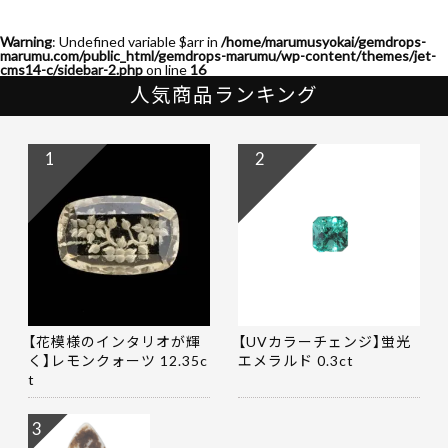
Warning
: Undefined variable $arr in
/home/marumusyokai/gemdrops-
marumu.com/public_html/gemdrops-marumu/wp-content/themes/jet-
cms14-c/sidebar-2.php
on line
16
人気商品ランキング
1
2
【花模様のインタリオが輝
【UVカラーチェンジ】蛍光
く】レモンクォーツ 12.35c
エメラルド 0.3ct
t
3