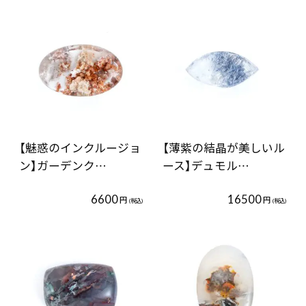
【魅惑のインクルージョ
【薄紫の結晶が美しいル
ン】ガーデンク…
ース】デュモル…
6600
16500
円
円
(税込)
(税込)