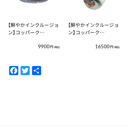
【鮮やかインクルージョ
【鮮やかインクルージョ
ン】コッパーク…
ン】コッパーク…
9900
16500
円
円
(税込)
(税込)
F
T
共
ac
w
有
e
itt
b
er
o
o
k