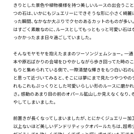
きりとした景色や植物模様を持つ美しいルースの出会うこと
つの石は、いかにもジュエリーにできそうな形に小さく綺麗
った瞬間、なかなか大ぶりでクセのあるカットのものが多い
はすごく素敵なのに、ルースとしてもっともっと可愛い石は
っかかったまま日々過ごしていました。
そんなモヤモヤを抱えたままのツーソンジェムショー。一通
本や原石ばかりの会場をひやかしながら歩き回ってた時のこ
もりと集められている側で、一際清楚な輝きをもつ白い石の
と思って近づいてみると、そこには夢にまで見たつやつやの
れもこれもぷっくりとした可愛いらしい形のルースに磨かれ
さ。感動のあまり目の前のオパール鉱山しか見えなくなり、
やしてしまいました。
前置きが長くなってしまいましたが、とにかくジュエリー加工
以上ないほど美しいデンドリティックオパールたちは、超希