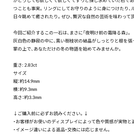
がどうしても欲しくて欲しくてずっと探し求めていた石であ
つことも事実。リングにしてお守りのように身につけたり、
日々眺めて癒されたり。ぜひ、贅沢な自然の芸術を味わって
今回ご紹介するこの一石は、まさに「夜明け前の霜降る森」。
灰白色の静寂の中に、黒い樹枝状の結晶がしっとりと根を張
掌の上で、あなただけの冬の物語を始めてみませんか。
重さ: 2.83ct
サイズ
縦：約14.9mm
横：約9.3mm
高さ：約3.3mm
↓ご購入前に必ずお読みください。↓
・お客様がお使いのディスプレイによって色や質感が実物と
・イメージ違いによる返品・交換には応じません。