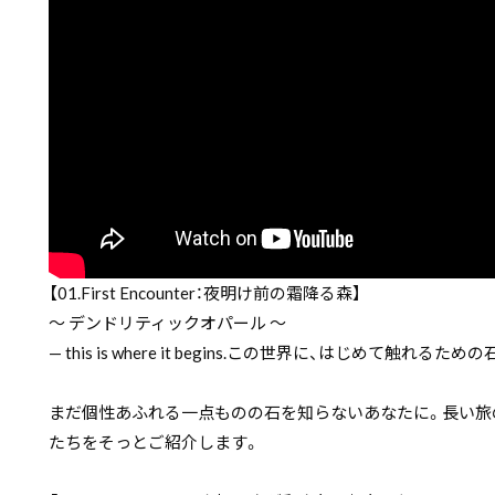
【01.First Encounter：夜明け前の霜降る森】
〜 デンドリティックオパール 〜
— this is where it begins.この世界に、はじめて触れるための
まだ個性あふれる一点ものの石を知らないあなたに。長い旅
たちをそっとご紹介します。