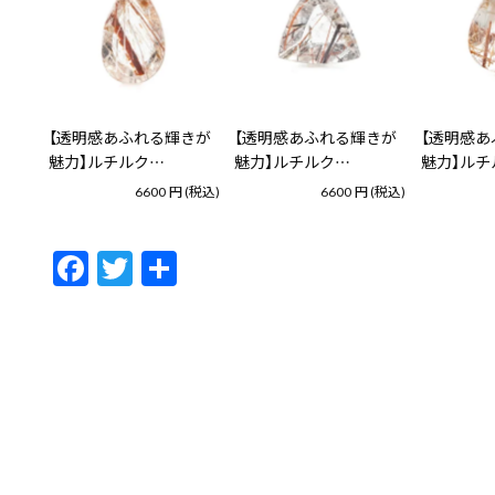
【透明感あふれる輝きが
【透明感あふれる輝きが
【透明感あ
魅力】ルチルク…
魅力】ルチルク…
魅力】ルチ
6600
円
(税込)
6600
円
(税込)
F
T
共
ac
w
有
e
itt
b
er
o
o
k