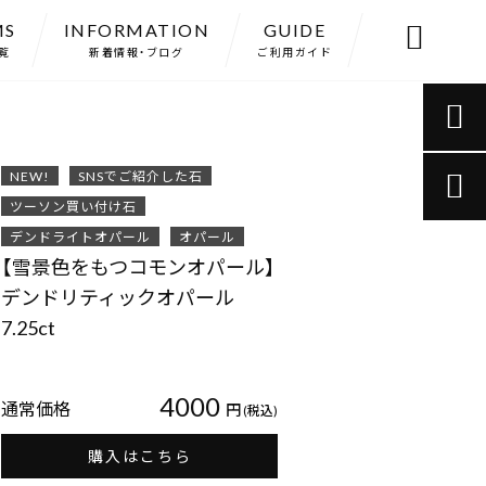
MS
INFORMATION
GUIDE

覧
新着情報・ブログ
ご利用ガイド

NEW!
SNSでご紹介した石

ツーソン買い付け石
デンドライトオパール
オパール
【雪景色をもつコモンオパール】
デンドリティックオパール
7.25ct
4000
通常価格
円
(税込)
購入はこちら