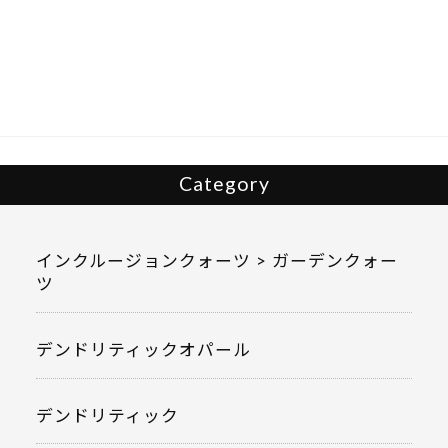
e
itt
b
er
o
o
k
Category
インクルージョンクォーツ > ガーデンクォー
ツ
デンドリティックオパール
デンドリティック