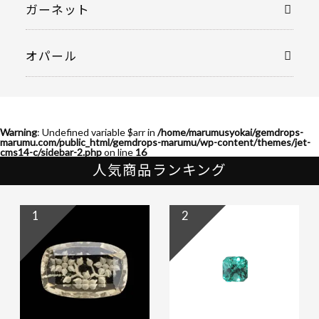
ガーネット
オパール
Warning
: Undefined variable $arr in
/home/marumusyokai/gemdrops-
marumu.com/public_html/gemdrops-marumu/wp-content/themes/jet-
cms14-c/sidebar-2.php
on line
16
人気商品ランキング
1
2