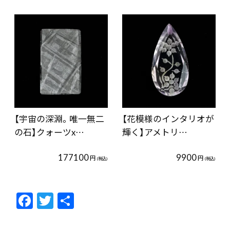
【宇宙の深淵。唯一無二
【花模様のインタリオが
の石】クォーツx…
輝く】アメトリ…
177100
9900
円
円
(税込)
(税込)
F
T
共
ac
w
有