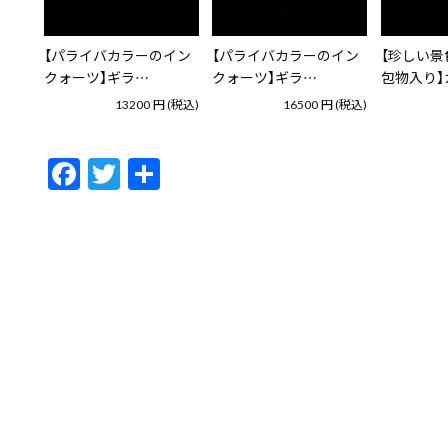
【パライバカラーのイン
【パライバカラーのイン
【珍しい景
クォーツ】ギラ…
クォーツ】ギラ…
包物入り】
13200
円
(税込)
16500
円
(税込)
F
T
共
ac
w
有
e
itt
b
er
o
o
k