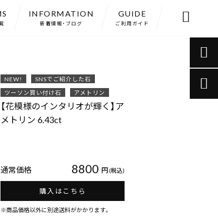
MS
INFORMATION
GUIDE

覧
新着情報・ブログ
ご利用ガイド

NEW!
SNSでご紹介した石

ツーソン買い付け石
アメトリン
【花模様のインタリオが輝く】ア
メトリン 6.43ct
8800
通常価格
円
(税込)
購入はこちら
※商品価格以外に別途送料がかかります。