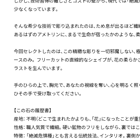
しかし、技術習得の難しさとコストの壁から、現代では「絶滅
少なくなっています。
そんな希少な技術で彫り込まれたのは、ため息が出るほど繊細
あるはずのアメトリンに、まるで生命が宿ったかのような、
今回セレクトしたのは、この精緻な彫りを一切邪魔しない、
ースのみ。 フリーカットの直線的なシェイプが、花の柔ら
ラストを生んでいます。
手のひらの上で、胸元で、あなたの視線を奪い、心を明るく照ら
ひその手で受け取ってください。
【この石の履歴書】
産地： 不明（どこで生まれたかよりも、「花」になったことが重
性格： 職人気質で繊細。硬い鉱物のフリをしながら、裏では
特徴： 「絶滅危惧種」とも言える伝統技法、インタリオ。裏側