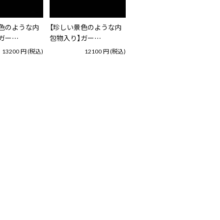
色のような内
【珍しい景色のような内
ガー…
包物入り】ガー…
13200
円
(税込)
12100
円
(税込)