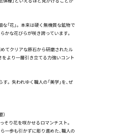
危惧種」といえるほど見かけることが
な「花」。 本来は硬く無機質な鉱物で
柔らかな花びらが咲き誇っています。
極めてクリアな原石から研磨されたル
かさをより一層引き立てる力強いコント
す。 失われゆく職人の「美学」を、ぜ
要）
こっそり花を咲かせるロマンチスト。
から一歩も引かずに彫り進めた、職人の