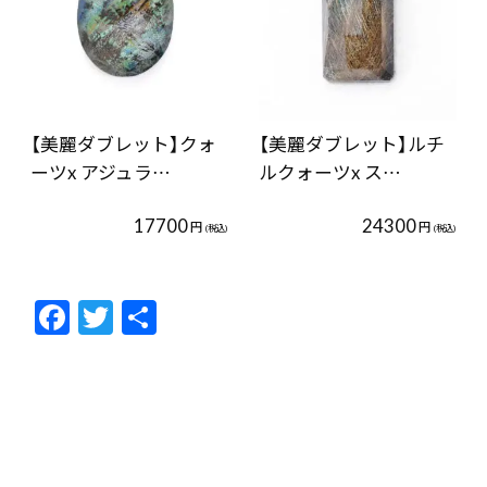
【美麗ダブレット】クォ
【美麗ダブレット】ルチ
ーツx アジュラ…
ルクォーツx ス…
17700
24300
円
円
(税込)
(税込)
F
T
共
ac
w
有
e
itt
b
er
o