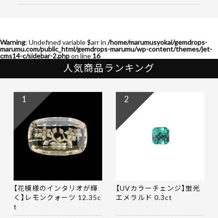
Warning
: Undefined variable $arr in
/home/marumusyokai/gemdrops-
marumu.com/public_html/gemdrops-marumu/wp-content/themes/jet-
cms14-c/sidebar-2.php
on line
16
人気商品ランキング
1
2
【花模様のインタリオが輝
【UVカラーチェンジ】蛍光
く】レモンクォーツ 12.35c
エメラルド 0.3ct
t