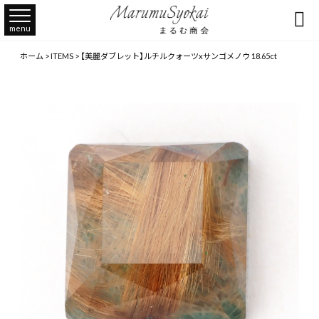

menu
ホーム
>
ITEMS
>
【美麗ダブレット】ルチルクォーツxサンゴメノウ 18.65ct