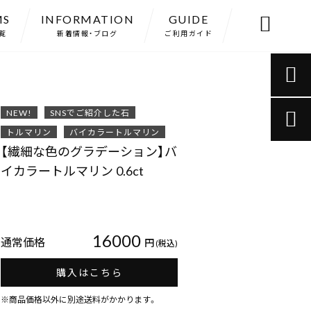
MS
INFORMATION
GUIDE

覧
新着情報・ブログ
ご利用ガイド

NEW!
SNSでご紹介した石

トルマリン
バイカラートルマリン
【繊細な色のグラデーション】バ
イカラートルマリン 0.6ct
16000
通常価格
円
(税込)
購入はこちら
※商品価格以外に別途送料がかかります。