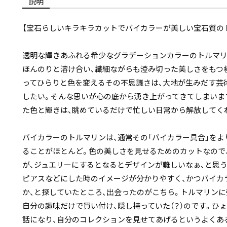
説明
【宝石らしいキラキラカットでバイカラーが美しい宝石質の
透明な輝きあふれる希少なグラデーションカラーのトルマリ
ほんのりと溶け合い、繊細ながらも澄み切った美しさをもつ
ってひらりと色を変えるその不思議さは、大地が生みだす芸
したい。そんな思いが心の底から湧き上がってきてしまいま
た色と輝きは、眺めているだけで忙しい日常から解放してく
バイカラーのトルマリンは、通常その「バイカラー具合」をよ
ることがほとんど。色の美しさを見せるためのカットなので
が、ジュエリーにするとなるとデザインが難しいなぁ、と思う
ピアスなどにした時のイメージが分かりやすく、かつバイカ
か、と探していたところ、出会ったのがこちら。トルマリンに
自分の趣味だけで買い付け、隠し持っていた（？）のです。ひ
話になり、自分のコレクションを見せてあげるというよくあ