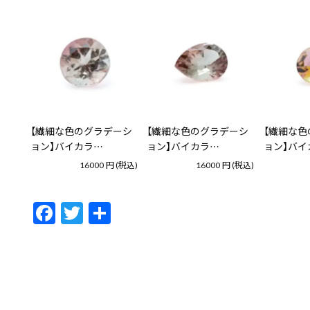
【繊細な色のグラデーシ
【繊細な色のグラデーシ
【繊細な色
ョン】バイカラ…
ョン】バイカラ…
ョン】バイ
16000
円
(税込)
16000
円
(税込)
F
T
共
ac
w
有
e
itt
b
er
o