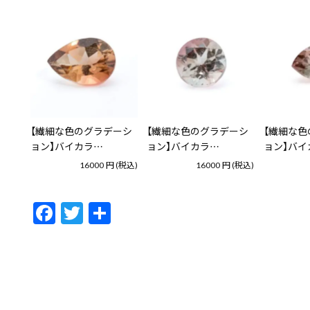
【繊細な色のグラデーシ
【繊細な色のグラデーシ
【繊細な色
ョン】バイカラ…
ョン】バイカラ…
ョン】バイ
16000
円
(税込)
16000
円
(税込)
F
T
共
ac
w
有
e
itt
b
er
o