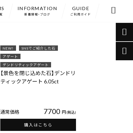
MS
INFORMATION
GUIDE

覧
新着情報・ブログ
ご利用ガイド

NEW!
SNSでご紹介した石

アゲート
デンドリティックアゲート
【景色を閉じ込めた石】デンドリ
ティックアゲート 6.05ct
7700
通常価格
円
(税込)
購入はこちら