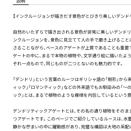
説明
【インクルージョンが描きだす景色がとびきり美しいデンド
自然のいたずらで描き出される景色が非常に美しいデンドリ
ンクルージョンを、景色に見立てて人の手で磨き上げること
さることながら、ベースのアゲートが上質であることも重要
ゲートの中に、まるで本物の植物や、文字通り絵に描いたよ
ぞれ一点もので、同じものが二つとないのも魅力的です。
「デンドリ」という言葉のルーツはギリシャ語の「樹形」から来
ィック」「ロマンティック」などの外来語でもお馴染みの「〜
ック」とは、まるで植物のような模様を内包しているという
デンドリティックアゲートとは、その名の通り植物をそのま
つアゲートです。このページでご紹介しているルースは、水
静かな佇まいの中に躍動感があり、完璧な構図は大地の采配