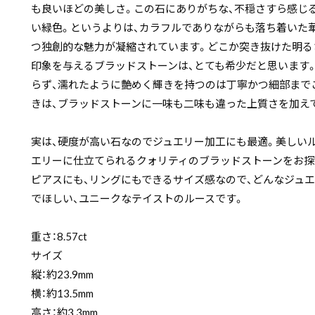
も良いほどの美しさ。この石にありがちな、不穏さすら感じ
い緑色。というよりは、カラフルでありながらも落ち着いた
つ独創的な魅力が凝縮されています。どこか突き抜けた明る
印象を与えるブラッドストーンは、とても希少だと思います
らず、濡れたように艶めく輝きを持つのは丁寧かつ細部まで
きは、ブラッドストーンに一味も二味も違った上質さを加え
実は、硬度が高い石なのでジュエリー加工にも最適。美しい
エリーに仕立てられるクォリティのブラッドストーンをお探
ピアスにも、リングにもできるサイズ感なので、どんなジュ
でほしい、ユニークなテイストのルースです。
重さ：8.57ct
サイズ
縦：約23.9mm
横：約13.5mm
高さ：約3.3mm