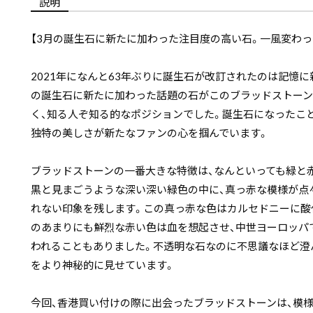
説明
【3月の誕生石に新たに加わった注目度の高い石。一風変わっ
2021年になんと63年ぶりに誕生石が改訂されたのは記憶に
の誕生石に新たに加わった話題の石がこのブラッドストーン
く、知る人ぞ知る的なポジションでした。誕生石になったこ
独特の美しさが新たなファンの心を掴んでいます。
ブラッドストーンの一番大きな特徴は、なんといっても緑と
黒と見まごうような深い深い緑色の中に、真っ赤な模様が点
れない印象を残します。この真っ赤な色はカルセドニーに酸
のあまりにも鮮烈な赤い色は血を想起させ、中世ヨーロッパで
われることもありました。不透明な石なのに不思議なほど澄
をより神秘的に見せています。
今回、香港買い付けの際に出会ったブラッドストーンは、模