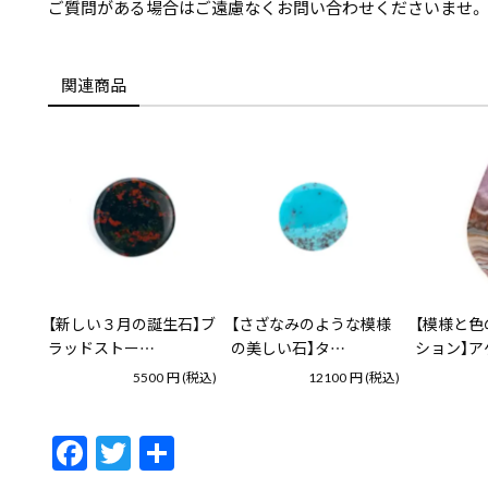
ご質問がある場合はご遠慮なくお問い合わせくださいませ。
関連商品
【新しい３月の誕生石】ブ
【さざなみのような模様
【模様と色
ラッドストー…
の美しい石】タ…
ション】ア
5500
円
(税込)
12100
円
(税込)
F
T
共
ac
w
有