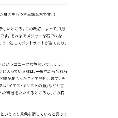
た魅力をもつ不思議な石です。】
新しいところ。この改訂によって、3月
です。それまでメジャーな石ではな
とで一気にスポットライトが当てたり、
赤というユニークな色合いでしょう。
々と入っている様は、一度見たら忘れら
化鉄が混じったことで発色します。そ
は「イエス・キリストの血」などと言
んだ輝きをたたえるところも、この石
様というより景色を宿していると言って