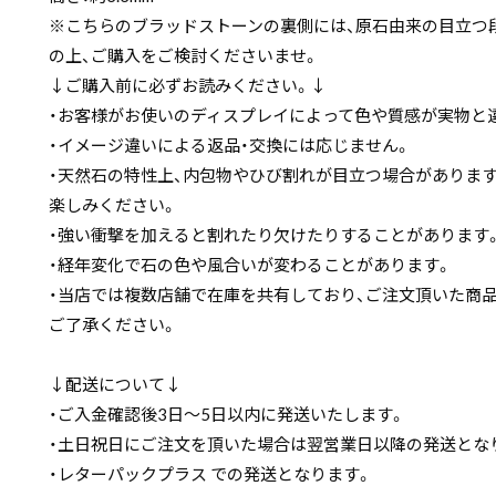
※こちらのブラッドストーンの裏側には、原石由来の目立つ
の上、ご購入をご検討くださいませ。
↓ご購入前に必ずお読みください。↓
・お客様がお使いのディスプレイによって色や質感が実物と
・イメージ違いによる返品・交換には応じません。
・天然石の特性上、内包物やひび割れが目立つ場合がありま
楽しみください。
・強い衝撃を加えると割れたり欠けたりすることがあります
・経年変化で石の色や風合いが変わることがあります。
・当店では複数店舗で在庫を共有しており、ご注文頂いた商
ご了承ください。
↓配送について↓
・ご入金確認後3日〜5日以内に発送いたします。
・土日祝日にご注文を頂いた場合は翌営業日以降の発送とな
・レターパックプラス での発送となります。