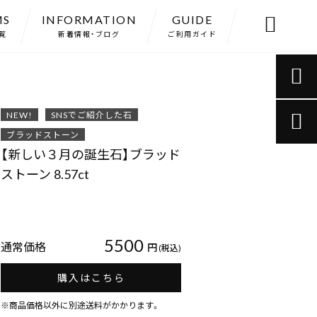
MS
INFORMATION
GUIDE

覧
新着情報・ブログ
ご利用ガイド

NEW!
SNSでご紹介した石

ブラッドストーン
【新しい３月の誕生石】ブラッド
ストーン 8.57ct
5500
通常価格
円
(税込)
購入はこちら
※商品価格以外に別途送料がかかります。