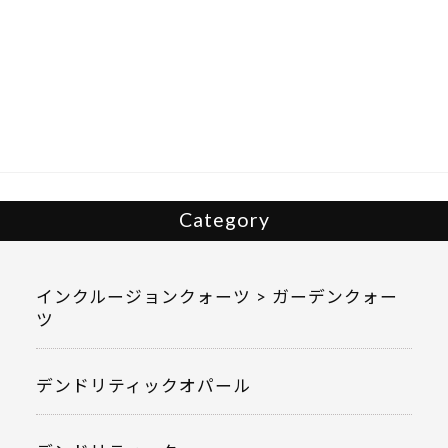
ac
w
有
e
itt
b
er
o
o
k
Category
インクルージョンクォーツ > ガーデンクォー
ツ
デンドリティックオパール