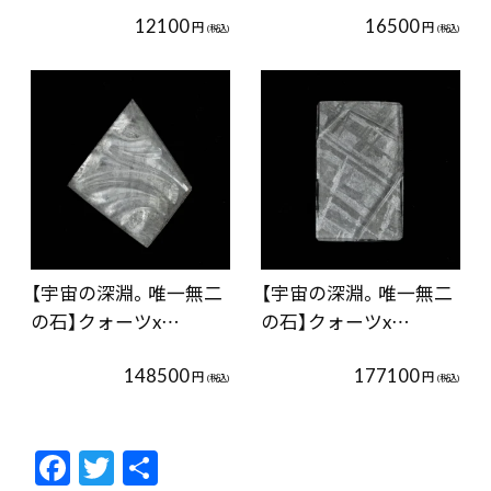
12100
16500
円
円
(税込)
(税込)
【宇宙の深淵。唯一無二
【宇宙の深淵。唯一無二
の石】クォーツx…
の石】クォーツx…
148500
177100
円
円
(税込)
(税込)
F
T
共