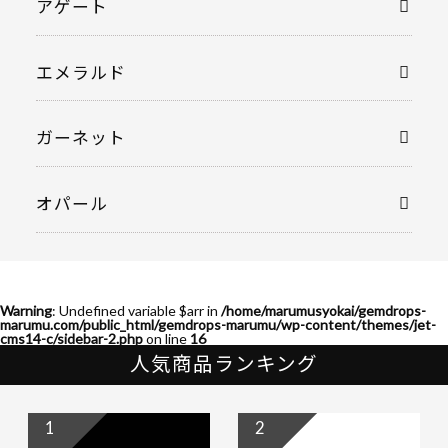
アゲート
エメラルド
ガーネット
オパール
Warning
: Undefined variable $arr in
/home/marumusyokai/gemdrops-
marumu.com/public_html/gemdrops-marumu/wp-content/themes/jet-
cms14-c/sidebar-2.php
on line
16
人気商品ランキング
1
2