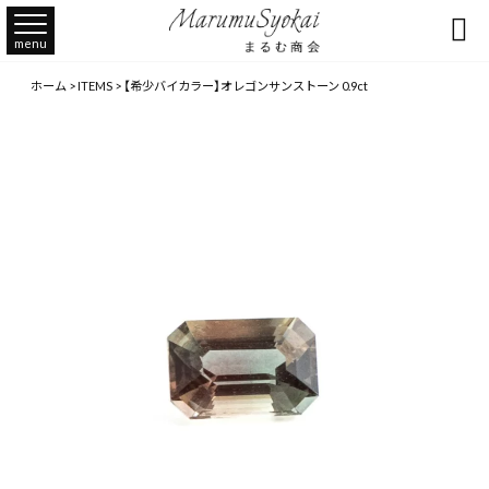

menu
ホーム
>
ITEMS
>
【希少バイカラー】オレゴンサンストーン 0.9ct