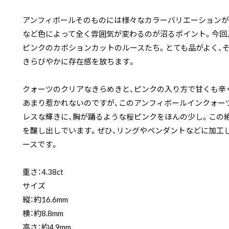
アンフィボールそのものには様々なカラーバリエーションがあ
など色によって全く雰囲気が変わるのが沼るポイント。今回
ピンクのカボションカットのルースたち。とても品がよく、
きらびやかに存在感を放ちます。
クォーツのクリアなきらめきと、ピンクの入り方で甘くも辛
あまり惹かれないのですが、このアンフィボールインクォー
レスな輝きに、胸が踊るような桜ピンクをほんの少し。この
を醸し出しでいます。ぜひ、リングやペンダントなどに加工
ースです。
重さ：4.38ct
サイズ
縦：約16.6mm
横：約8.8mm
高さ：約4.9mm