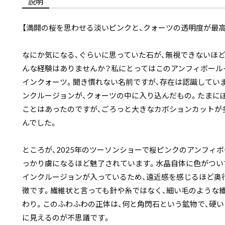
説明
【満開の桜を思わせる淡いピンクと、クォーツの透明度が最高
なにか気になる、ぐらいに思っていた石が、無視できないほ
んな経験はありませんか？私にとってはこのアンフィボール
インクォーツ。聞き慣れない名前ですが、存在は認識してい
ンクルージョンが、クォーツの中に入り込んだもの。たまに
ことはあったのですが、ごろっと大きなカボションカットが
んでした。
ところが、2025年のツーソンショーで桜ピンクのアンフィ
っかり虜になるほど魅了されています。水晶自体に色がつい
インクルージョンが入っているため、遠近感を感じるほど奥
徴です。繊維状と言っても針や糸ではなく、細い毛のような
わり。このふわふわの正体は、何と角閃石という鉱物で、硬
に見えるのが不思議です。