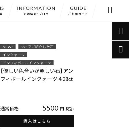
MS
INFORMATION
GUIDE

覧
新着情報・ブログ
ご利用ガイド

NEW!
SNSでご紹介した石

インクォーツ
アンフィボールインクォーツ
【優しい色合いが麗しい石】アン
フィボールインクォーツ 4.38ct
5500
通常価格
円
(税込)
購入はこちら