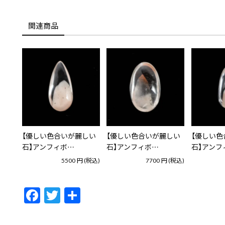
関連商品
【優しい色合いが麗しい
【優しい色合いが麗しい
【優しい色
石】アンフィボ…
石】アンフィボ…
石】アンフ
5500
円
(税込)
7700
円
(税込)
F
T
共
ac
w
有