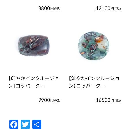
8800
12100
円
円
(税込)
(税込)
【鮮やかインクルージョ
【鮮やかインクルージョ
ン】コッパーク…
ン】コッパーク…
9900
16500
円
円
(税込)
(税込)
F
T
共