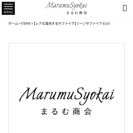

menu
ホーム
>
ITEMS
>
【レアな蛍光するサファイア】シーンサファイア 6.1ct