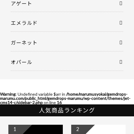
アゲート
エメラルド
ガーネット
オパール
Warning
: Undefined variable $arr in
/home/marumusyokai/gemdrops-
marumu.com/public_html/gemdrops-marumu/wp-content/themes/jet-
cms14-c/sidebar-2.php
on line
16
人気商品ランキング
1
2