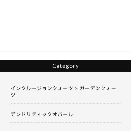
ac
w
有
e
itt
b
er
o
o
k
Category
インクルージョンクォーツ > ガーデンクォー
ツ
デンドリティックオパール