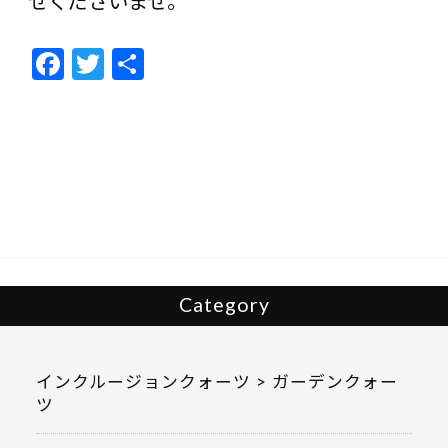
せくださいませ。
F
T
共
ac
w
有
e
itt
b
er
o
o
k
Category
インクルージョンクォーツ > ガーデンクォー
ツ