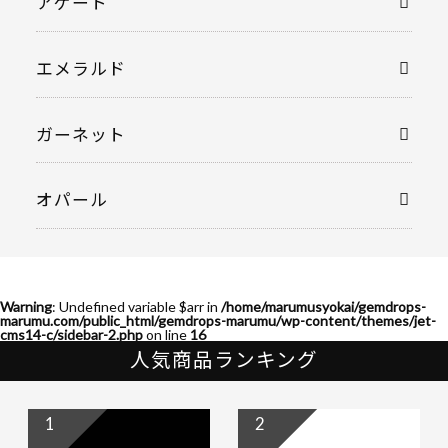
アゲート
エメラルド
ガーネット
オパール
Warning
: Undefined variable $arr in
/home/marumusyokai/gemdrops-
marumu.com/public_html/gemdrops-marumu/wp-content/themes/jet-
cms14-c/sidebar-2.php
on line
16
人気商品ランキング
1
2