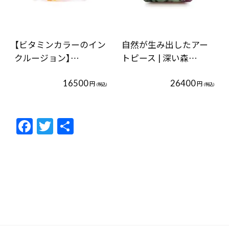
【ビタミンカラーのイン
自然が生み出したアー
クルージョン】…
トピース | 深い森…
16500
26400
円
円
(税込)
(税込)
F
T
共
ac
w
有
e
itt
b
er
o
o
k