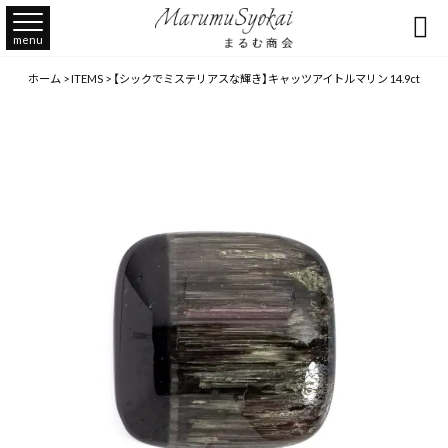

menu
ホーム
>
ITEMS
>
【シックでミステリアスな輝き】キャッツアイトルマリン 14.9ct