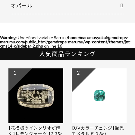
オパール
Warning
: Undefined variable $arr in
/home/marumusyokai/gemdrops-
marumu.com/public_html/gemdrops-marumu/wp-content/themes/jet-
cms14-c/sidebar-2.php
on line
16
人気商品ランキング
1
2
【花模様のインタリオが輝
【UVカラーチェンジ】蛍光
く】レモンクォーツ 12.35c
エメラルド 0.3ct