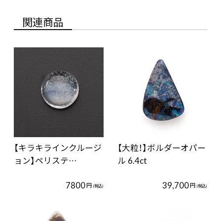
関連商品
【キラキラインクルージ
【大粒！】ボルダーオパー
ョン】ペリステ…
ル 6.4ct
7800
39,700
円
円
(税込)
(税込)