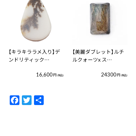
【キラキララメ入り】デ
【美麗ダブレット】ルチ
ンドリティック…
ルクォーツx ス…
16,600
24300
円
円
(税込)
(税込)
F
T
共
ac
w
有
e
itt
b
er