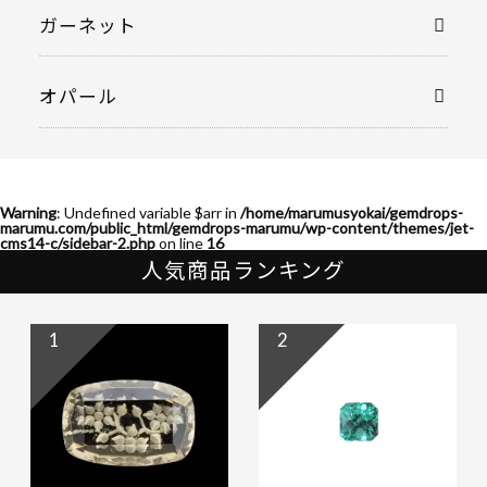
ガーネット
オパール
Warning
: Undefined variable $arr in
/home/marumusyokai/gemdrops-
marumu.com/public_html/gemdrops-marumu/wp-content/themes/jet-
cms14-c/sidebar-2.php
on line
16
人気商品ランキング
1
2