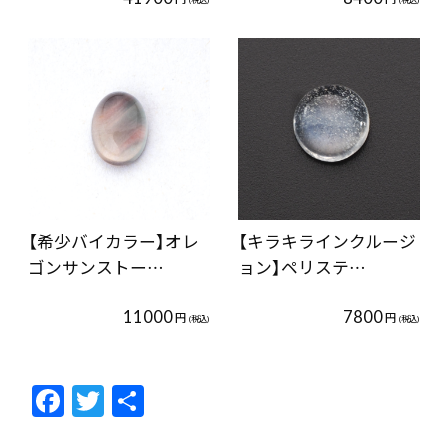
【希少バイカラー】オレ
【キラキラインクルージ
ゴンサンストー…
ョン】ペリステ…
11000
7800
円
円
(税込)
(税込)
F
T
共
ac
w
有