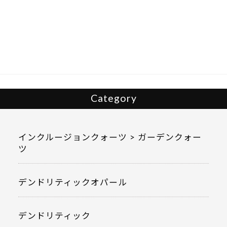
e
itt
b
er
o
o
k
Category
インクルージョンクォーツ > ガーデンクォー
ツ
デンドリティックオパール
デンドリティック