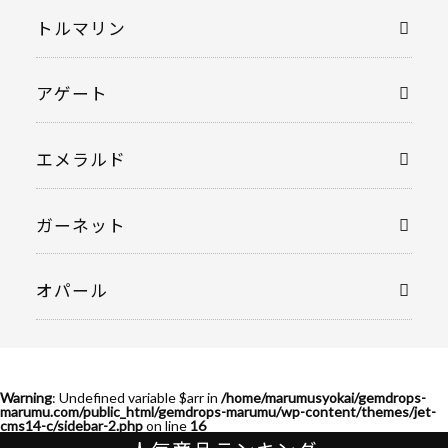
トルマリン
アゲート
エメラルド
ガーネット
オパール
Warning
: Undefined variable $arr in
/home/marumusyokai/gemdrops-
marumu.com/public_html/gemdrops-marumu/wp-content/themes/jet-
cms14-c/sidebar-2.php
on line
16