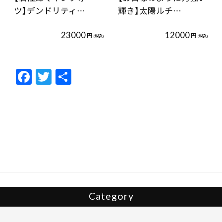
ツ】デンドリティ…
輝き】太陽ルチ…
23000
12000
円
円
(税込)
(税込)
F
T
共
ac
w
有
e
itt
b
er
o
o
k
Category