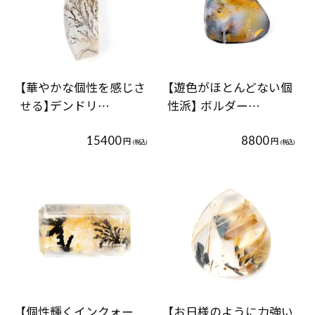
【華やかな個性を感じさ
【遊色がほとんどない個
せる】デンドリ…
性派】 ボルダー…
15400
8800
円
円
(税込)
(税込)
【個性輝くインクォー
【お日様のように力強い