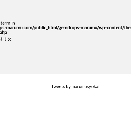
$term in
s-marumu.com/public_html/gemdrops-marumu/wp-content/the
.php
おすすめ
Tweets by marumusyokai