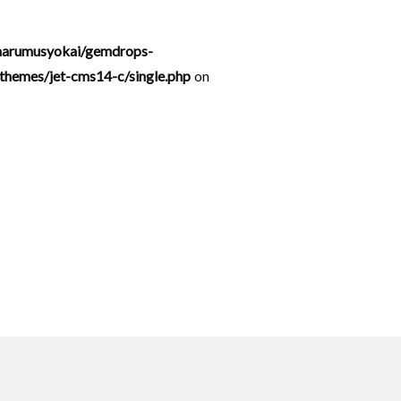
arumusyokai/gemdrops-
hemes/jet-cms14-c/single.php
on