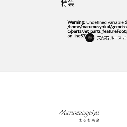
特集
Warning
: Undefined variable 
/home/marumusyokai/gemdrop
c/parts/Jet_parts_featureFoot
on line
57
天然石 ルース 