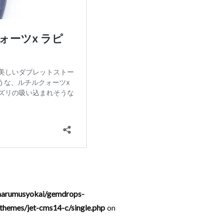
arumusyokai/gemdrops-
hemes/jet-cms14-c/single.php
on