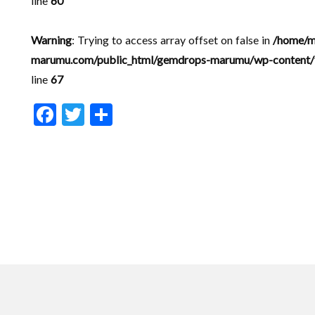
line
60
Warning
: Trying to access array offset on false in
/home/m
marumu.com/public_html/gemdrops-marumu/wp-content/t
line
67
F
T
共
ac
w
有
e
itt
b
er
o
o
k