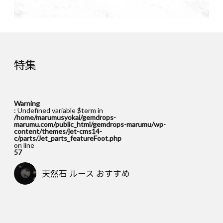
特集
Warning
: Undefined variable $term in
/home/marumusyokai/gemdrops-
marumu.com/public_html/gemdrops-marumu/wp-
content/themes/jet-cms14-
c/parts/Jet_parts_featureFoot.php
on line
57
天然石 ルース おすすめ