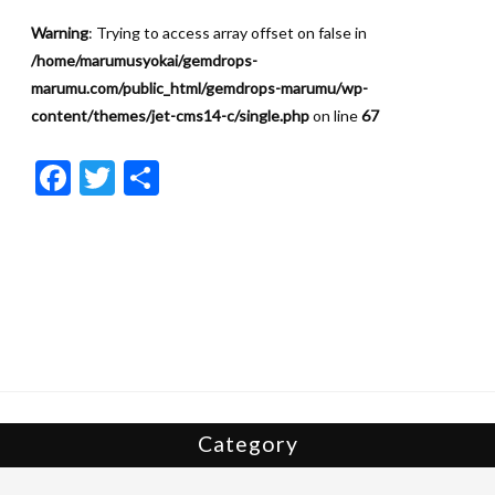
Warning
: Trying to access array offset on false in
/home/marumusyokai/gemdrops-
marumu.com/public_html/gemdrops-marumu/wp-
content/themes/jet-cms14-c/single.php
on line
67
F
T
共
ac
w
有
e
itt
b
er
o
o
k
Category