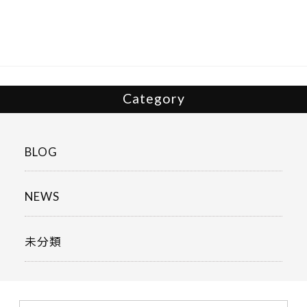
o
o
k
Category
BLOG
NEWS
未分類