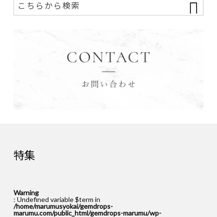
特集
Warning
: Undefined variable $term in
/home/marumusyokai/gemdrops-
marumu.com/public_html/gemdrops-marumu/wp-