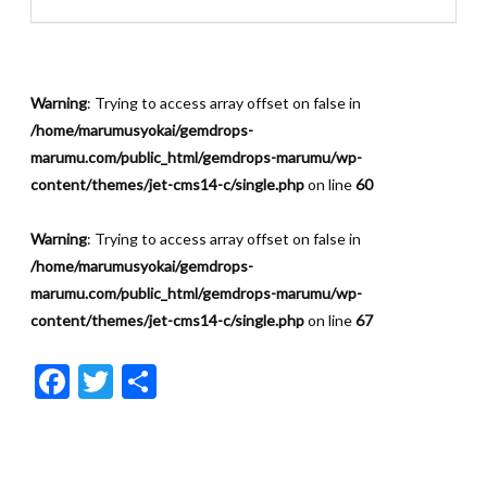
Warning
: Trying to access array offset on false in
/home/marumusyokai/gemdrops-
marumu.com/public_html/gemdrops-marumu/wp-
content/themes/jet-cms14-c/single.php
on line
60
Warning
: Trying to access array offset on false in
/home/marumusyokai/gemdrops-
marumu.com/public_html/gemdrops-marumu/wp-
content/themes/jet-cms14-c/single.php
on line
67
F
T
共
ac
w
有
e
itt
b
er