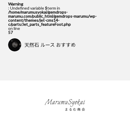
Warning
: Undefined variable $term in
/home/marumusyokai/gemdrops-
marumu.com/public_html/gemdrops-marumu/wp-
content/themes/jet-cms14-
c/parts/Jet_parts_featureFoot.php
on line
57
天然石 ルース おすすめ