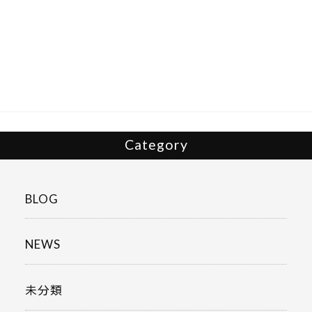
e
itt
b
er
o
o
k
Category
BLOG
NEWS
未分類