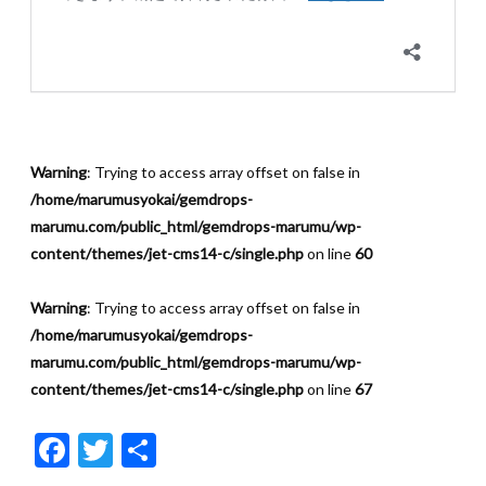
Warning
: Trying to access array offset on false in
/home/marumusyokai/gemdrops-
marumu.com/public_html/gemdrops-marumu/wp-
content/themes/jet-cms14-c/single.php
on line
60
Warning
: Trying to access array offset on false in
/home/marumusyokai/gemdrops-
marumu.com/public_html/gemdrops-marumu/wp-
content/themes/jet-cms14-c/single.php
on line
67
F
T
共
ac
w
有