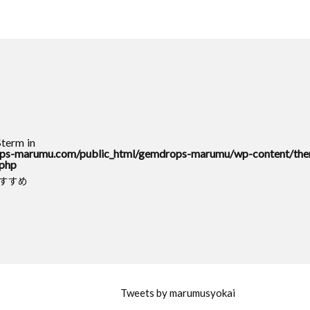
o
k
$term in
s-marumu.com/public_html/gemdrops-marumu/wp-content/the
.php
おすすめ
Tweets by marumusyokai