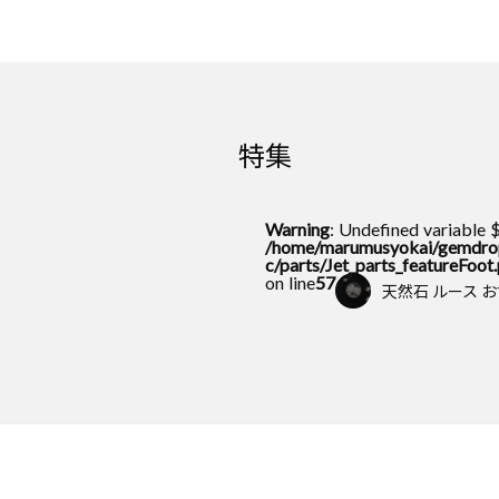
特集
Warning
: Undefined variable 
/home/marumusyokai/gemdrop
c/parts/Jet_parts_featureFoot
on line
57
天然石 ルース 