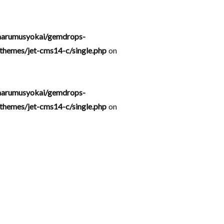
arumusyokai/gemdrops-
hemes/jet-cms14-c/single.php
on
arumusyokai/gemdrops-
hemes/jet-cms14-c/single.php
on