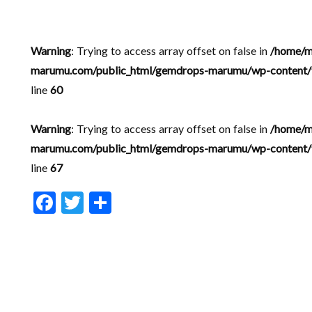
Warning
: Trying to access array offset on false in
/home/m
marumu.com/public_html/gemdrops-marumu/wp-content/t
line
60
Warning
: Trying to access array offset on false in
/home/m
marumu.com/public_html/gemdrops-marumu/wp-content/t
line
67
F
T
共
ac
w
有
e
itt
b
er
o